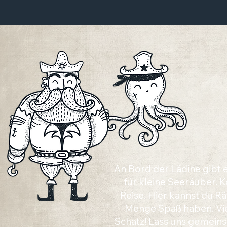
An Bord der Lädine gibt
für kleine Seeräuber.
Reise. Hier kannst du Rä
Menge Spaß haben. Vie
Schatz! Lass uns gemeins