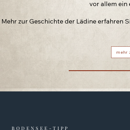
vor allem ein 
Mehr zur Geschichte der Lädine erfahren 
mehr 
BODENSEE-TIPP