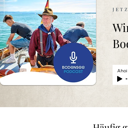
JET
Wi
Bo
Ahoi 
Häufig g