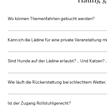
Wo können Themenfahrten gebucht werden?
Die Tourist-Information in Immenstaad reserviert gerne Ih
Information in Langenargen kümmert man sich auch um 
Kann ich die Lädine für eine private Veranstaltung m
Jederzeit gerne! Alle Infos hierzu finden Sie unter der K
Anfrage.
Sind Hunde auf der Lädine erlaubt? ... Und Katzen? 
Brave Hunde dürfen an Bord. Schnurrende Katzen dürfen a
Wir fahren auf einem Lastensegler. Die Mäuse würden un
Wie läuft die Rückerstattung bei schlechtem Wetter,
Bargeldlos per Rücküberweisung entsprechend dem Mie
Sie Ihr gesamtes Geld zurück.
Ist der Zugang Rollstuhlgerecht?